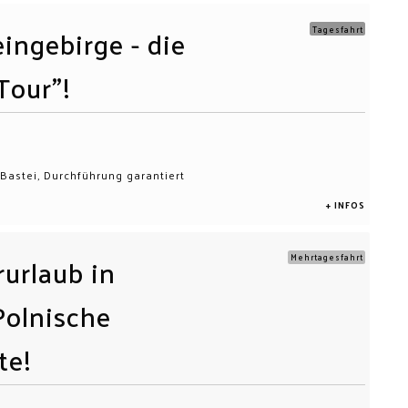
ingebirge - die
Tagesfahrt
Tour"!
 Bastei, Durchführung garantiert
+ INFOS
urlaub in
Mehrtagesfahrt
Polnische
te!