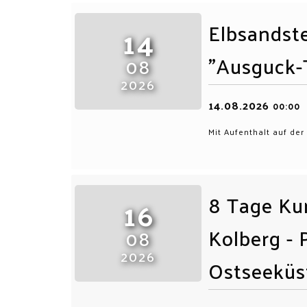
Elbsandste
14
"Ausguck-
08
2026
14.08.2026
00:00
Mit Aufenthalt auf der
8 Tage Kur
16
Kolberg - 
08
2026
Ostseeküs