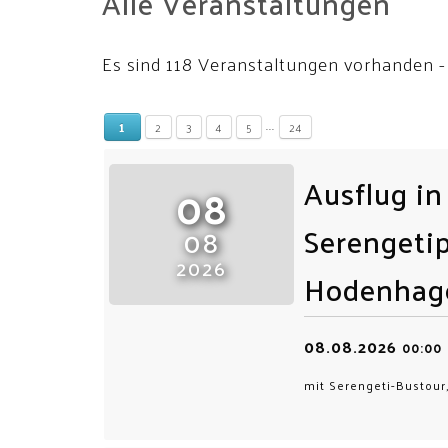
Alle Veranstaltungen
Es sind 118 Veranstaltungen vorhanden
-
...
1
2
3
4
5
24
Ausflug in
08
Serengeti
08
2026
Hodenhag
08.08.2026
00:00
mit Serengeti-Bustour