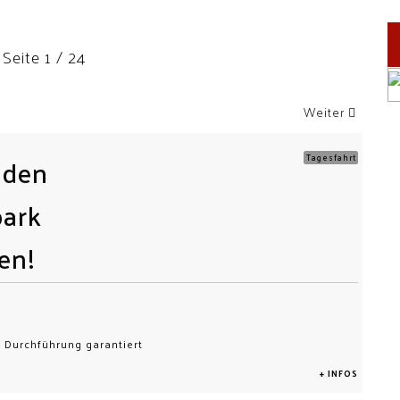
 Seite 1 / 24
Weiter
 den
Tagesfahrt
park
en!
, Durchführung garantiert
+ INFOS